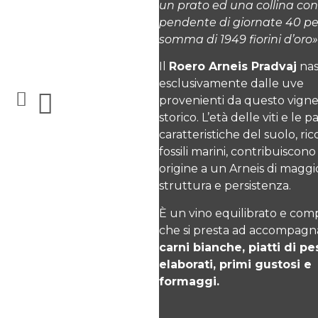
un prato ed una collina con 
pendente di giornate 40 p
somma di 1949 fiorini d’oro»
Il
Roero Arneis Pradvaj
nas
esclusivamente dalle uve
provenienti da questo vign
storico. L’età delle viti e le pa
caratteristiche del suolo, ric
fossili marini, contribuiscono
origine a un Arneis di maggi
struttura e persistenza.
È un vino equilibrato e comp
che si presta ad accompagn
carni bianche, piatti di p
elaborati, primi gustosi e
formaggi.