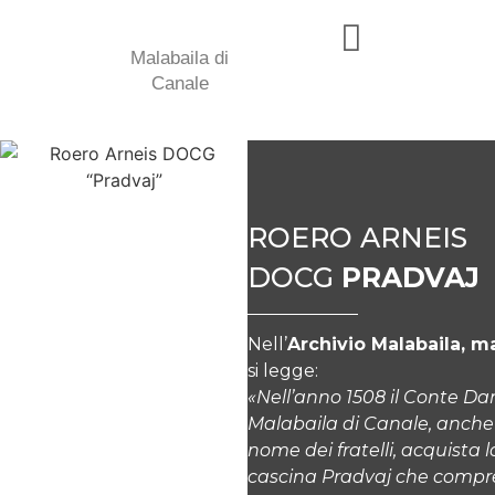
Malabaila di
Canale
ROERO ARNEIS
DOCG
PRADVAJ
Nell’
Archivio Malabaila, m
si legge:
«Nell’anno 1508 il Conte Da
Malabaila di Canale, anche
nome dei fratelli, acquista l
cascina Pradvaj che comp